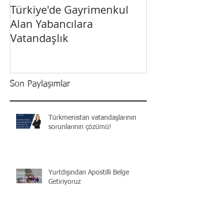
Türkiye'de Gayrimenkul
Yabancı Yatırı
Alan Yabancılara
Türkiye’de Vat
Vatandaşlık
Son Paylaşımlar
Türkmenistan vatandaşlarının
sorunlarının çözümü!
Yurtdışından Apostilli Belge
Getiriyoruz