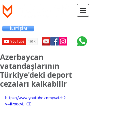
İLETİŞİM
+90 216 706 12 24
Azerbaycan
vatandaşlarının
Türkiye'deki deport
cezaları kalkabilir
https://www.youtube.com/watch?
v=itroocyL_CE