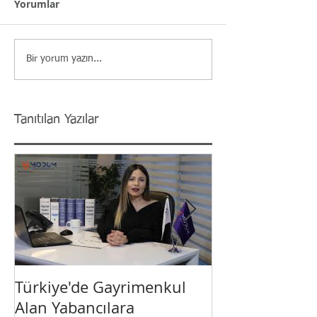
Yorumlar
Bir yorum yazın...
Tanıtılan Yazılar
Türkiye'de Gayrimenkul
Yabancı Yatırı
Alan Yabancılara
Türkiye’de Vat