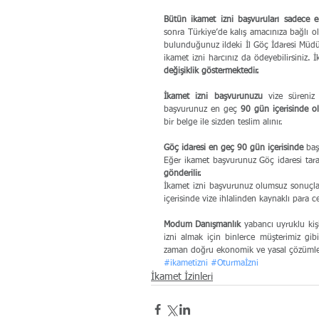
Bütün ikamet izni başvuruları sadece e
sonra Türkiye’de kalış amacınıza bağlı ola
bulunduğunuz ildeki İl Göç İdaresi Müdü
değişiklik göstermektedir.
İkamet izni başvurunuzu 
vize süreniz
başvurunuz en geç
 90 gün içerisinde 
bir belge ile sizden teslim alınır.
Göç idaresi en geç 90 gün içerisinde
 ba
Eğer ikamet başvurunuz Göç idaresi taraf
gönderilir.
İkamet izni başvurunuz olumsuz sonuçla
içerisinde vize ihlalinden kaynaklı para 
Modum Danışmanlık 
yabancı uyruklu kiş
izni almak için binlerce müşterimiz g
zaman doğru ekonomik ve yasal çözümle
#ikametizni
#Oturmaİzni
İkamet İzinleri