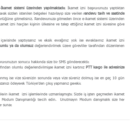
-İkamet sistemi üzerinden yapılmaktadır.
 İkamet izni başvurunuzu yaptıktan 
rak sizden istenilen belgeleri hazırlayıp size verilen 
randevu tarih ve saatinde 
rlüğüne gitmelisiniz. Randevunuza gitmeden önce e-ikamet sistemi üzerinden 
ikamet izni harcınız da ödeyebilirsiniz. İkamet izni harçları kişinin ülkesine ve talep ettiğiniz ikamet izni süresine göre 
 içerisinde yaptıysanız ve eksik evrağınız yok ise evraklarınız ikamet izni 
olumlu ya da olumsuz 
değerlendirilmek üzere görevliler tarafından düzenlenen 
şvurunuzun sonucu hakkında size bir SMS gönderecektir.
ından olumlu değerlendirilmişse ikamet izni kartınız 
PTT kargo ile adresinize 
nmış ise vize sürenizin sonunda veya vize süreniz dolmuş ise en geç 10 gün 
cezanızı ödeyerek Türkiye’den çıkış yapmanız gerekir.
ilerin ikamet  izni işlemlerinde uzmanlaşmıştır. Sizde iş işten geçmeden ikamet 
ibi Modum Danışmanlığı tercih edin.  Unutmayın Modum danışmalık size her 
r sunar.