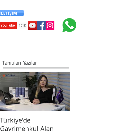
İLETİŞİM
+90 216 706 12 24
Diğer İşlemler
İletişim
Blog
Tanıtılan Yazılar
Türkiye'de
Yabancı Yatırımcılar
Gayrimenkul Alan
Türkiye’de Vatandaşl