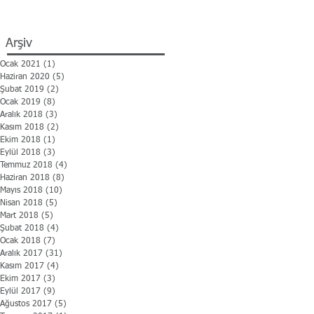
Arşiv
Ocak 2021
(1)
1 yazı
Haziran 2020
(5)
5 yazı
Şubat 2019
(2)
2 yazı
Ocak 2019
(8)
8 yazı
Aralık 2018
(3)
3 yazı
Kasım 2018
(2)
2 yazı
Ekim 2018
(1)
1 yazı
Eylül 2018
(3)
3 yazı
Temmuz 2018
(4)
4 yazı
Haziran 2018
(8)
8 yazı
Mayıs 2018
(10)
10 yazı
Nisan 2018
(5)
5 yazı
Mart 2018
(5)
5 yazı
Şubat 2018
(4)
4 yazı
Ocak 2018
(7)
7 yazı
Aralık 2017
(31)
31 yazı
Kasım 2017
(4)
4 yazı
Ekim 2017
(3)
3 yazı
Eylül 2017
(9)
9 yazı
Ağustos 2017
(5)
5 yazı