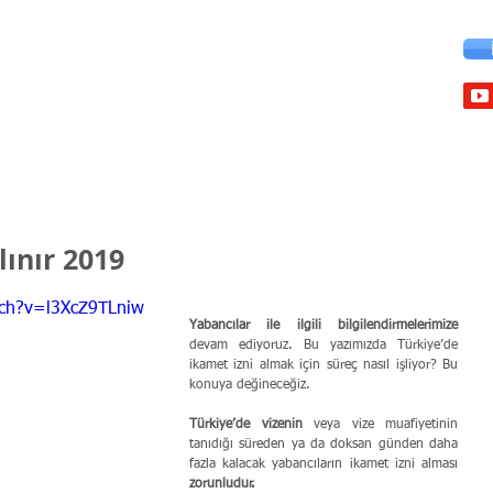
Çalışma İzinleri
İkamet İzinleri
Vize İhlali
Üniversite
lınır 2019
tch?v=l3XcZ9TLniw
Yabancılar ile ilgili bilgilendirmelerimize
devam ediyoruz. Bu yazımızda Türkiye’de 
ikamet izni almak için süreç nasıl işliyor? Bu 
konuya değineceğiz.
Türkiye’de vizenin
 veya vize muafiyetinin 
tanıdığı süreden ya da doksan günden daha 
fazla kalacak yabancıların ikamet izni alması 
zorunludur.