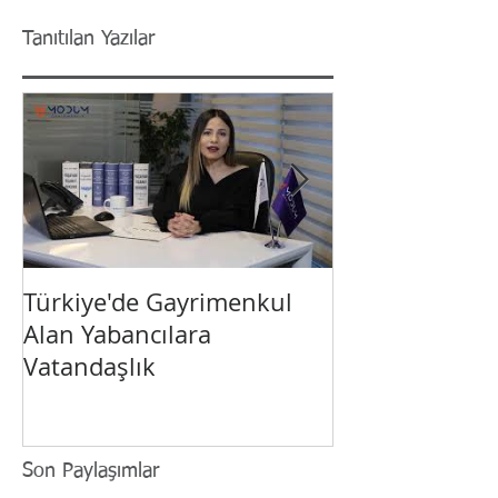
Tanıtılan Yazılar
Türkiye'de Gayrimenkul
Yabancı Yatırı
Alan Yabancılara
Türkiye’de Vat
Vatandaşlık
Son Paylaşımlar