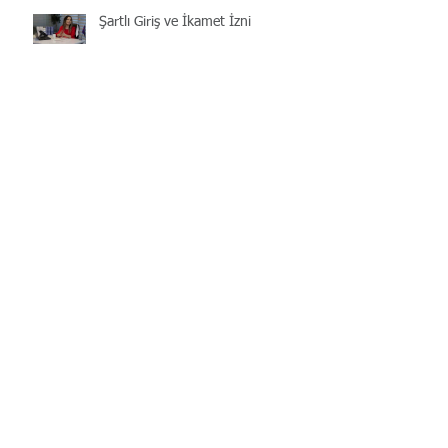
Şartlı Giriş ve İkamet İzni
Türkiye'de Ev Alan Yabancılara
Vatandaşlık
İzinsiz Yabancı Çalıştırma Cezaları
2019
Çalışma İzni Harç Bedeli 2019