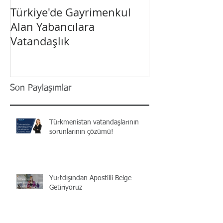
Türkiye'de Gayrimenkul
Yabancı Yatırı
Alan Yabancılara
Türkiye’de Vat
Vatandaşlık
Son Paylaşımlar
Türkmenistan vatandaşlarının
sorunlarının çözümü!
Yurtdışından Apostilli Belge
Getiriyoruz