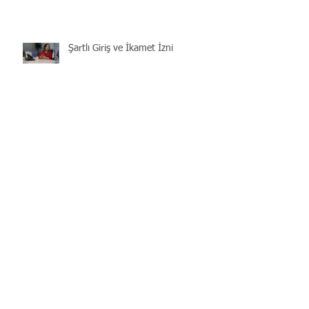
Şartlı Giriş ve İkamet İzni
Türkiye'de Ev Alan Yabancılara
Vatandaşlık
İzinsiz Yabancı Çalıştırma Cezaları
2019
Çalışma İzni Harç Bedeli 2019