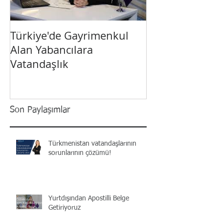
Türkiye'de Gayrimenkul
Yabancı Yatırı
Alan Yabancılara
Türkiye’de Vat
Vatandaşlık
Son Paylaşımlar
Türkmenistan vatandaşlarının
sorunlarının çözümü!
Yurtdışından Apostilli Belge
Getiriyoruz