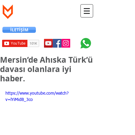
İLETİŞİM
+90 216 706 12 24
Mersin’de Ahıska Türk’ü
davası olanlara iyi
haber.
https://www.youtube.com/watch?
v=lYiMidB_3co