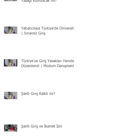
Yasağı Koyulacak mı?
Yabancılara Türkiye'de Üniversite
| Sınavsız Giriş
Türkiye'ye Giriş Yasakları Yeniden
Düzenlendi | Modum Danışmanlık
Şartlı Giriş Kalktı mı?
Şartlı Giriş ve İkamet İzni