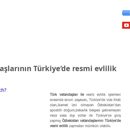
Çalışma İzinleri
İkamet İzinleri
Vize İhlali
Üniversite
şlarının Türkiye’de resmi evlilik
ch?
Türk vatandaşları ile
 resmi evlilik işlemleri 
sırasında sorun yaşayan, Türkiye'de vize ihlali 
olan,ikamet izni olmayan Özbekistan'dan 
apostilli doğum,bekarlık belgesi getiremeyen 
veya yasa dışı yollar ile Türkiye’ye giriş 
yapmış 
Özbekistan vatandaşlarının Türkiye’de 
resmi evlilik
 yapmaları mümkün olabilir.