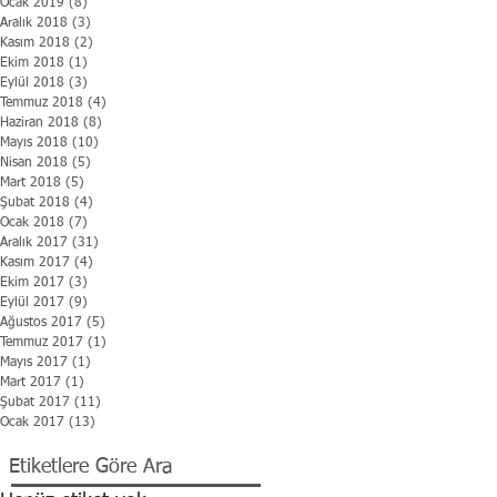
Ocak 2019
(8)
8 yazı
Aralık 2018
(3)
3 yazı
Kasım 2018
(2)
2 yazı
Ekim 2018
(1)
1 yazı
Eylül 2018
(3)
3 yazı
Temmuz 2018
(4)
4 yazı
Haziran 2018
(8)
8 yazı
Mayıs 2018
(10)
10 yazı
Nisan 2018
(5)
5 yazı
Mart 2018
(5)
5 yazı
Şubat 2018
(4)
4 yazı
Ocak 2018
(7)
7 yazı
Aralık 2017
(31)
31 yazı
Kasım 2017
(4)
4 yazı
Ekim 2017
(3)
3 yazı
Eylül 2017
(9)
9 yazı
Ağustos 2017
(5)
5 yazı
Temmuz 2017
(1)
1 yazı
Mayıs 2017
(1)
1 yazı
Mart 2017
(1)
1 yazı
Şubat 2017
(11)
11 yazı
Ocak 2017
(13)
13 yazı
Etiketlere Göre Ara