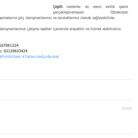
Çeşitli
 nedenler ile resmi evlilik işlemi 
gerçekleştiremeyen Özbekistan 
yapmalarına göç danışmanlarımız ve avukatlarımız olanak sağlayabilirler.
anışmanlarımızı çalışma saatleri içerisinde arayabilir ve hizmet alabilirsiniz.
167061224
z: 
02129633424
#EvlilikVizesi
#YabancılarİçinAvukat