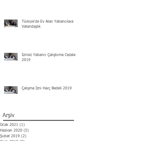
Türkiye'de Ev Alan Yabancılara
Vatandaşlık
İzinsiz Yabancı Çalıştırma Cezaları
2019
Çalışma İzni Harç Bedeli 2019
Arşiv
Ocak 2021
(1)
1 yazı
Haziran 2020
(5)
5 yazı
Şubat 2019
(2)
2 yazı