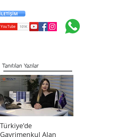
İLETİŞİM
+90 216 706 12 24
Diğer İşlemler
İletişim
Blog
Tanıtılan Yazılar
Türkiye'de
Yabancı Yatırımcılar
Gayrimenkul Alan
Türkiye’de Vatandaşl