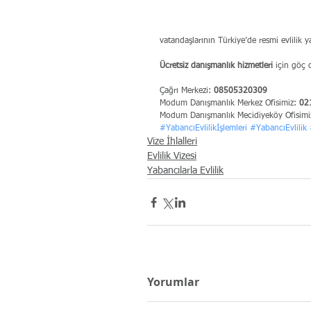
vatandaşlarının Türkiye’de resmi evlilik 
Ücretsiz danışmanlık hizmetleri
 için göç d
Çağrı Merkezi: 
08505320309
Modum Danışmanlık Merkez Ofisimiz: 
02
Modum Danışmanlık Mecidiyeköy Ofisimi
#YabancıEvlilikİşlemleri
#YabancıEvlilik
Vize İhlalleri
Evlilik Vizesi
Yabancılarla Evlilik
Yorumlar