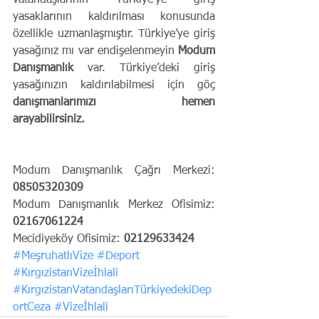
yasaklarının kaldırılması konusunda 
özellikle uzmanlaşmıştır. Türkiye’ye giriş 
yasağınız mı var endişelenmeyin 
Modum 
Danışmanlık
 var. Türkiye’deki giriş 
yasağınızın kaldırılabilmesi için göç 
danışmanlarımızı           hemen 
arayabilirsiniz.
Modum Danışmanlık Çağrı Merkezi:
08505320309
Modum Danışmanlık Merkez Ofisimiz: 
02167061224
Mecidiyeköy Ofisimiz: 
02129633424
#MeşruhatlıVize
#Deport
#KırgızistanVizeİhlali
#KırgızistanVatandaşlarıTürkiyedekiDep
ortCeza
#Vizeİhlali