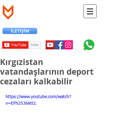
İLETİŞİM
+90 216 706 12 24
Kırgızistan
vatandaşlarının deport
cezaları kalkabilir
https://www.youtube.com/watch?
v=EFh2536ktCc