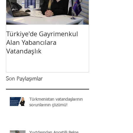
Türkiye'de Gayrimenkul
Yabancı Yatırı
Alan Yabancılara
Türkiye’de Vat
Vatandaşlık
Son Paylaşımlar
Türkmenistan vatandaşlarının
sorunlarının çözümü!
Yurtdışından Apostilli Belge