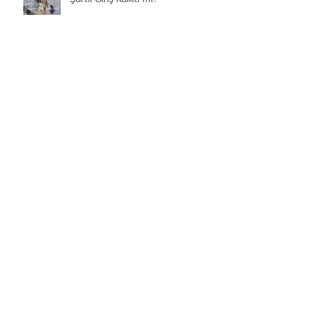
Şartlı Giriş ve İkamet İzni
Türkiye'de Ev Alan Yabancılara
Vatandaşlık
İzinsiz Yabancı Çalıştırma Cezaları
2019
Çalışma İzni Harç Bedeli 2019